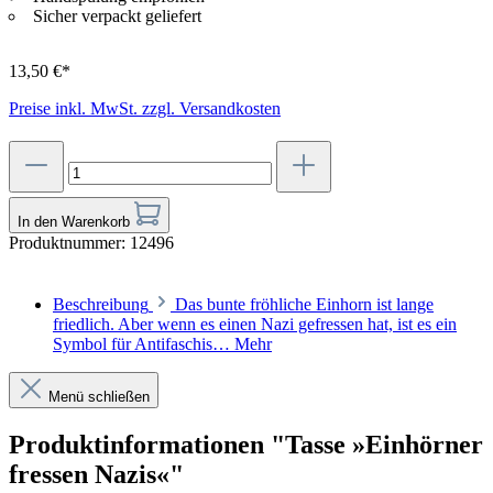
Sicher verpackt geliefert
13,50 €*
Preise inkl. MwSt. zzgl. Versandkosten
In den Warenkorb
Produktnummer:
12496
Beschreibung
Das bunte fröhliche Einhorn ist lange
friedlich. Aber wenn es einen Nazi gefressen hat, ist es ein
Symbol für Antifaschis…
Mehr
Menü schließen
Produktinformationen "Tasse »Einhörner
fressen Nazis«"